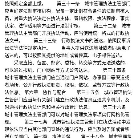
按照规定全额上缴。 第三十一条 城市管理执法主管部门
应当确定法制审核机构，配备一定比例符合条件的法制审核人
员，对重大执法决定在执法主体、管辖权限、执法程序、事实
认定、法律适用等方面进行法制审核。 第三十二条 城市
管理执法主管部门开展执法活动，应当使用统一格式的行政执
法文书。 第三十三条 行政执法文书的送达，依照民事诉
讼法等法律规定执行。 当事人提供送达地址或者同意电子
送达的，可以按照其提供的地址或者传真、电子邮件送达。
采取直接、留置、邮寄、委托、转交等方式无法送达的，
可以通过报纸、门户网站等方式公告送达。 第三十四条
城市管理执法主管部门应当通过门户网站、办事窗口等渠道或
者场所，公开行政执法职责、权限、依据、监督方式等行政执
法信息。 第六章 协作与配合 第三十五条 城市管理执法
主管部门应当与有关部门建立行政执法信息互通共享机制，及
时通报行政执法信息和相关行政管理信息。 第三十六条
城市管理执法主管部门可以对城市管理执法事项实行网格化管
理。 第三十七条 城市管理执法主管部门在执法活动中发
现依法应当由其他部门查处的违法行为，应当及时告知或者移
送有关部门。 第七章 执法监督 第三十八条 城市管理执