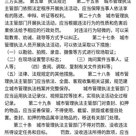
三方实施。 第五章 执法规范 第二十五条 城市管理执法
主管部门依照法定程序开展执法活动，应当保障当事人依法享
有的陈述、申辩、听证等权利。 第二十六条 城市管理执
法主管部门开展执法活动，应当根据违法行为的性质和危害后
果依法给予相应的行政处罚。 对违法行为轻微的，可以采
取教育、劝诫、疏导等方式予以纠正。 第二十七条 城市
管理执法人员开展执法活动，可以依法采取以下措施：
（一）以勘验、拍照、录音、摄像等方式进行现场取证；
（二）在现场设置警示标志； （三）询问案件当事人、证
人等； （四）查阅、调取、复制有关文件资料等；
（五）法律、法规规定的其他措施。 第二十八条 城市管
理执法主管部门应当依法、全面、客观收集相关证据，规范建
立城市管理执法档案并完整保存。 城市管理执法主管部门
应当运用执法记录仪、视频监控等技术，实现执法活动全过程
记录。 第二十九条 城市管理执法主管部门对查封、扣押
的物品，应当妥善保管，不得使用、截留、损毁或者擅自处
置。查封、扣押的物品属非法物品的，移送有关部门处理。
第三十条 城市管理执法主管部门不得对罚款、没收违法
所得设定任务和目标。 罚款、没收违法所得的款项，应当