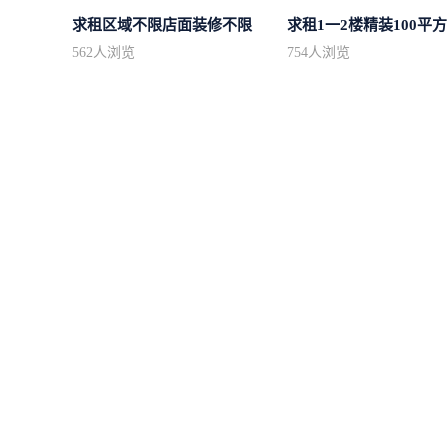
求租区域不限店面装修不限
求
562
人浏览
754
人浏览