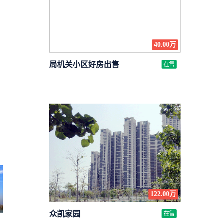
40.00万
局机关小区好房出售
在售
122.00万
众凯家园
在售