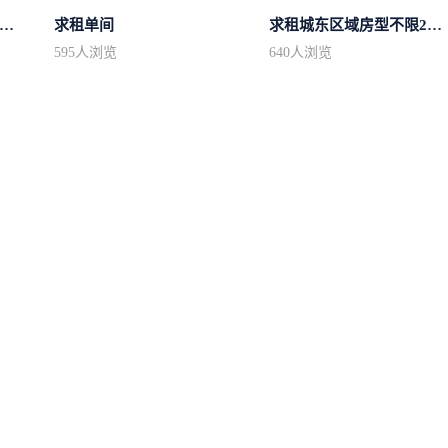
租1一2楼精装100平方里面基本设备不...
求租单间
求租城东区域房型不限2室2卫装修不限2...
595
人浏览
640
人浏览