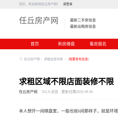
您好，欢迎来到任丘房产网！
请登录
任丘房产网
最新二手房信息
最新出租房信息
首页
新房楼盘
看房报名
任丘房产网
>
求租信息列表
>
[
我要发布信息
]
求租区域不限店面装修不限
任丘房产网
562
人浏览
更新日期2026.08.06
本人想开一间棋盘室，一般也就6间那样子，就是环